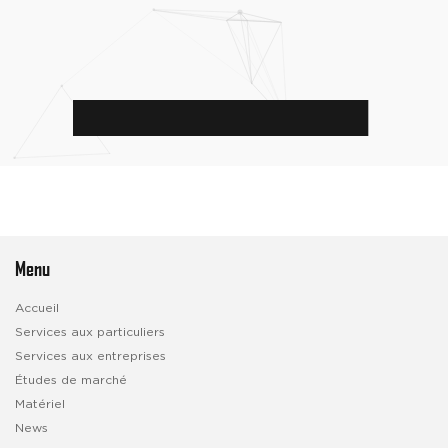
Skip
to
content
Menu
Accueil
Services aux particuliers
Services aux entreprises
Études de marché
Matériel
News